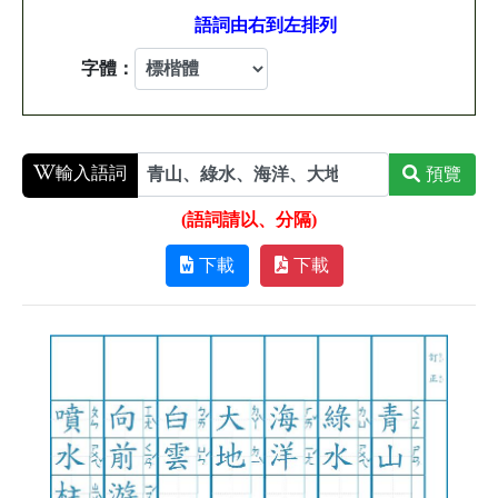
語詞由右到左排列
字體：
輸入語詞
預覽
(語詞請以、分隔)
下載
下載